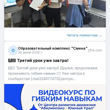
Читать полностью →
Образовательный комплекс "Смена"
О
vk.com
30 июля 2026 г.
🙌🏻 Третий урок уже завтра!
🙌🏻 Третий урок уже завтра! Друзья, продолжаем
прокачивать гибкие навыки 👍🏼 Уже завтра в
сообществе [club224977475|Центра
добровольчества «Абилимпикс - Челябинск»]
выйдет новый урок с Александром Анисимовым,
который будет посвящен дизайну в медиасреде! Не
пропустите✨