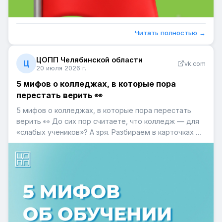
Читать полностью →
ЦОПП Челябинской области
Ц
vk.com
20 июля 2026 г.
5 мифов о колледжах, в которые пора
перестать верить 👀
5 мифов о колледжах, в которые пора перестать
верить 👀 До сих пор считаете, что колледж — для
«слабых учеников»? А зря. Разбираем в карточках 5
самых распространенных стереотипов об обучении
в колледжах 👆 #ЦОПП74 #СПО74 #Профориентация