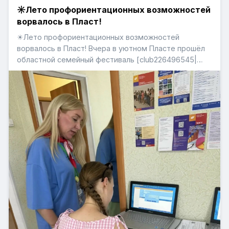
☀Лето профориентационных возможностей
ворвалось в Пласт!
☀Лето профориентационных возможностей
ворвалось в Пласт! Вчера в уютном Пласте прошёл
областной семейный фестиваль [club226496545|
Челябинская область - большая семья]. Событие
традиционно подарило жителям множество ярких
эмоций и море возможностей. ✨На площадках
фестиваля работали представительств