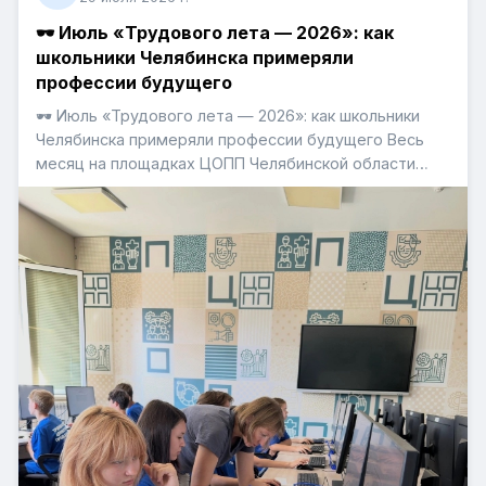
🕶️ Июль «Трудового лета — 2026»: как
школьники Челябинска примеряли
профессии будущего
🕶️ Июль «Трудового лета — 2026»: как школьники
Челябинска примеряли профессии будущего Весь
месяц на площадках ЦОПП Челябинской области
([club218841471|@copp74]) и областного центра
профориентации «Формула успеха»
([club173311418|@proforient174]) кипела работа. В
рамках проекта «Трудовое лето — 2