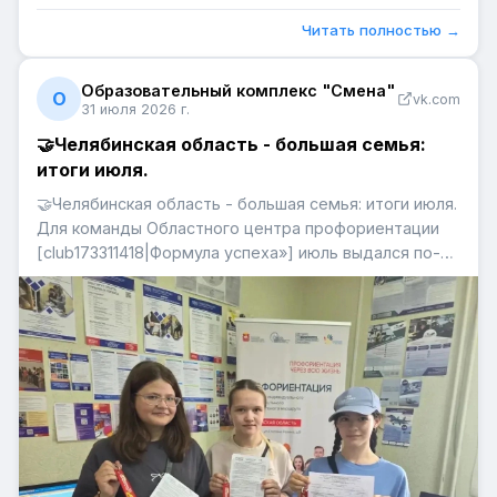
Читать полностью →
Образовательный комплекс "Смена"
О
vk.com
31 июля 2026 г.
🤝Челябинская область - большая семья:
итоги июля.
🤝Челябинская область - большая семья: итоги июля.
Для команды Областного центра профориентации
[club173311418|Формула успеха»] июль выдался по-
настоящему мобильным и насыщенным. Четыре
города области — Юрюзань, Трехгорный, Чебаркуль
и Пласт — гостеприимно открыли свои двери для
наших специалист