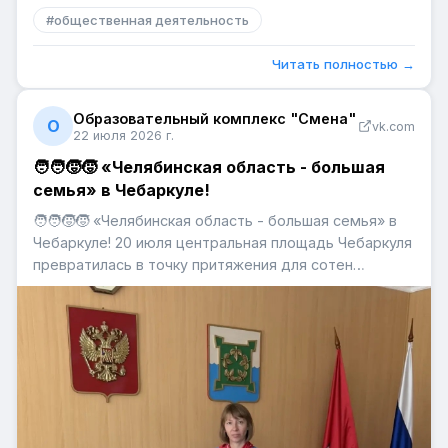
#
общественная деятельность
Читать полностью →
Образовательный комплекс "Смена"
О
vk.com
22 июля 2026 г.
🧑‍🧑‍🧒‍🧒 «Челябинская область - большая
семья» в Чебаркуле!
🧑‍🧑‍🧒‍🧒 «Челябинская область - большая семья» в
Чебаркуле! 20 июля центральная площадь Чебаркуля
превратилась в точку притяжения для сотен
жителей и гостей города. Фестиваль «Челябинская
область — большая семья» стал настоящим
праздником, где сошлись поколения, профессии,
знания и мечты. Представ