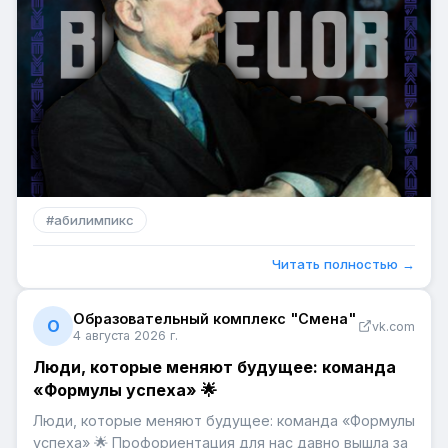
#
абилимпикс
Читать полностью →
Образовательный комплекс "Смена"
О
vk.com
4 августа 2026 г.
Люди, которые меняют будущее: команда
«Формулы успеха» 🌟
Люди, которые меняют будущее: команда «Формулы
успеха» 🌟 Профориентация для нас давно вышла за