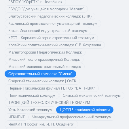
ГБПОУ "ЮУрГТК" г. Челябинск
ГБУДО "Дом учащейся молодёжи "Магнит"
Златоустовский педагогический колледж (ЗПК)
Каслинский промышленно-гуманитарный техникум
Катав-Ивановский индустриальный техникум
КГСТ - Коркинский горно-строительный техникум
Копейский политехнический колледж С.В.Хохрякова
Магнитогорский Педагогический Колледж
Миасский Геологоразведочный Колледж
Миасский машиностроительный колледж
Образовательный комплекс "Смена"
Озёрский технический колледж | ОзТК
Первые | Кизильский филиал ГБПОУ "ВАТТ-ККК"
Политехнический колледж
Симский механический техникум
ТРОИЦКИЙ ТЕХНОЛОГИЧЕСКИЙ ТЕХНИКУМ
Усть-Катавский техникум
ЦОПП Челябинской области
ЧГКИПиТ
Чебаркульский профессиональный техникум
ЧелКИТ "Профи" им. Я. П. Осадчего"