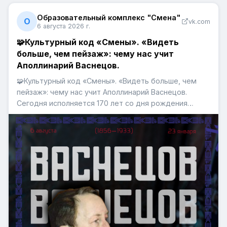
Образовательный комплекс "Смена"
О
vk.com
6 августа 2026 г.
🧩Культурный код «Смены». «Видеть
больше, чем пейзаж»: чему нас учит
Аполлинарий Васнецов.
🧩Культурный код «Смены». «Видеть больше, чем
пейзаж»: чему нас учит Аполлинарий Васнецов.
Сегодня исполняется 170 лет со дня рождения
выдающегося художника Аполлинария Михайловича
Васнецова. Младшего брата Виктора Васнецова
часто называют «художником-историком», но для
Южного Урала он прежде всего