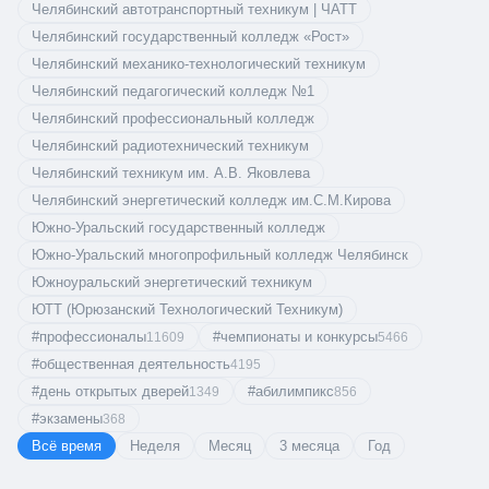
Челябинский автотранспортный техникум | ЧАТТ
Челябинский государственный колледж «Рост»
Челябинский механико-технологический техникум
Челябинский педагогический колледж №1
Челябинский профессиональный колледж
Челябинский радиотехнический техникум
Челябинский техникум им. А.В. Яковлева
Челябинский энергетический колледж им.С.М.Кирова
Южно-Уральский государственный колледж
Южно-Уральский многопрофильный колледж Челябинск
Южноуральский энергетический техникум
ЮТТ (Юрюзанский Технологический Техникум)
#
профессионалы
#
чемпионаты и конкурсы
11609
5466
#
общественная деятельность
4195
#
день открытых дверей
#
абилимпикс
1349
856
#
экзамены
368
Всё время
Неделя
Месяц
3 месяца
Год