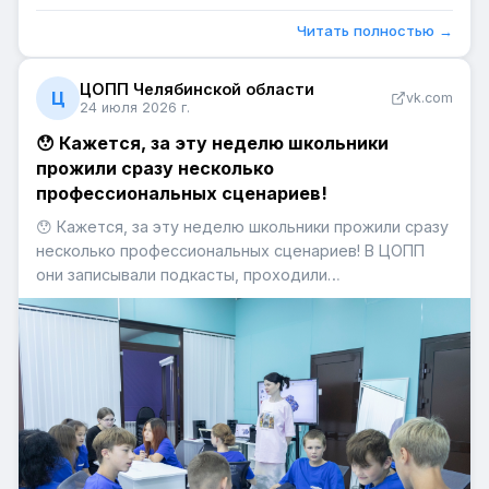
Читать полностью →
ЦОПП Челябинской области
Ц
vk.com
24 июля 2026 г.
😯 Кажется, за эту неделю школьники
прожили сразу несколько
профессиональных сценариев!
😯 Кажется, за эту неделю школьники прожили сразу
несколько профессиональных сценариев! В ЦОПП
они записывали подкасты, проходили
профдиагностику, проверяли свои знания в квизе
«Медицинский навигатор», знакомились с проектом
«ТехноГТО», примеряли профессии с помощью VR и
встречались с экспертами в