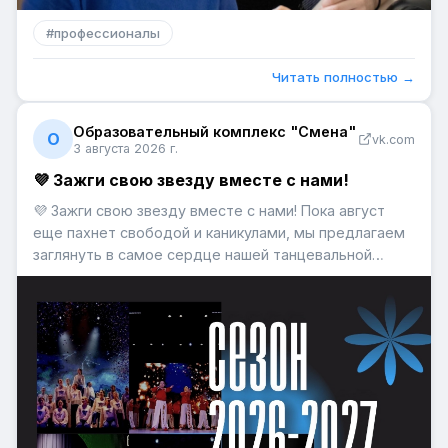
#
профессионалы
Читать полностью →
Образовательный комплекс "Смена"
О
vk.com
3 августа 2026 г.
💜 Зажги свою звезду вместе с нами!
💜 Зажги свою звезду вместе с нами! Пока август
еще пахнет свободой и каникулами, мы предлагаем
заглянуть в самое сердце нашей танцевальной
семьи - [club58520459|Образцовый коллектив Baby
street]. Здесь не просто учат движениям под музыку
— здесь создают пространство, где каждый
ребенок чувствует с