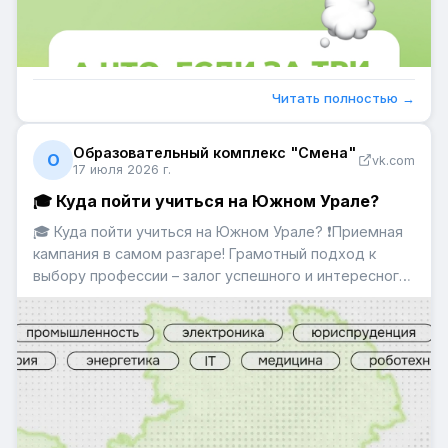
Читать полностью →
Образовательный комплекс "Смена"
О
vk.com
17 июля 2026 г.
🎓 Куда пойти учиться на Южном Урале?
🎓 Куда пойти учиться на Южном Урале? ❗️Приемная
кампания в самом разгаре! Грамотный подход к
выбору профессии – залог успешного и интересного
будущего ребят. Сегодня многим родителям и
детям важно выбрать подходящее учебное
заведение именно в Челябинской области. Профили
школьного обучения подс