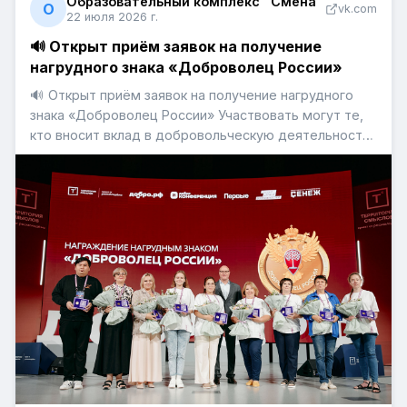
Образовательный комплекс "Смена"
О
vk.com
22 июля 2026 г.
🔊 Открыт приём заявок на получение
нагрудного знака «Доброволец России»
🔊 Открыт приём заявок на получение нагрудного
знака «Доброволец России» Участвовать могут те,
кто вносит вклад в добровольческую деятельность,
совершает героические поступки, а также
способствует развитию донорства 💬 «Сегодня уже
почти 10 млн добровольцев объединились в единое
движение на платформ