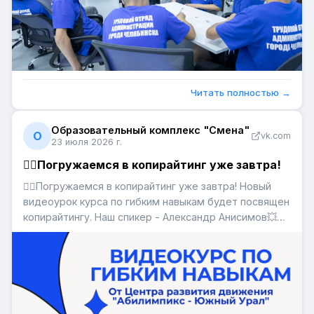
Читать полностью →
Образовательный комплекс "Смена"
О
vk.com
23 июля 2026 г.
👌🏻Погружаемся в копирайтинг уже завтра!
👌🏻Погружаемся в копирайтинг уже завтра! Новый
видеоурок курса по гибким навыкам будет посвящен
копирайтингу. Наш спикер - Александр Анисимов💥
Александр - настоящий профи своего дела, вот
несколько интересных фактов о нем: 👉
Федеральный digital-эксперт; 👉14 лет в медиа; 👉
Победитель всероссийских и